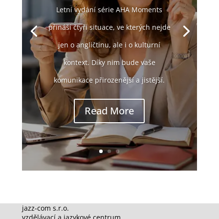
Letní vydání série AHA Moments
přináší čtyři situace, ve kterých nejde
jen o angličtinu, ale i o kulturní
kontext. Díky nim bude vaše
komunikace přirozenější a jistější.
Read More
jazz-com s.r.o.
vzdělávací a jazykové centrum