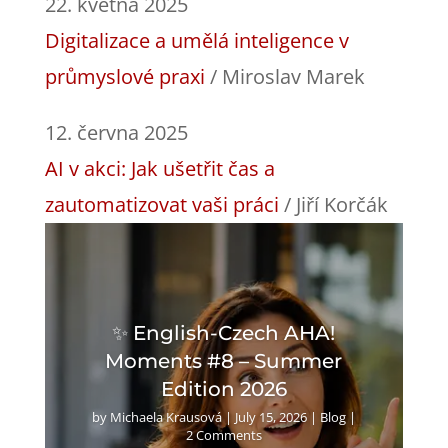
22. května 2025
Digitalizace a umělá inteligence v
průmyslové praxi
/ Miroslav Marek
12. června 2025
AI v akci: Jak ušetřit čas a
zautomatizovat vaši práci
/ Jiří Korčák
✨ English-Czech AHA!
Moments #8 – Summer
Edition 2026
by
Michaela Krausová
|
July 15, 2026
|
Blog
|
2 Comments