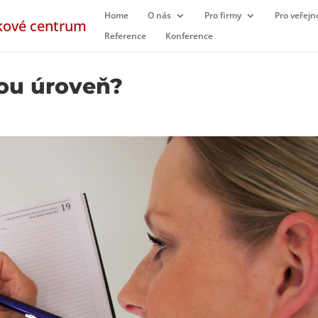
Home
O nás
Pro firmy
Pro veřejn
Reference
Konference
vou úroveň?