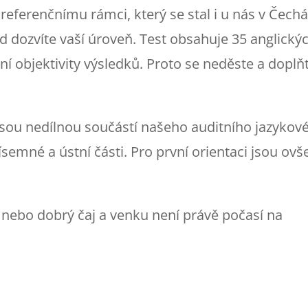
ferenčnímu rámci, který se stal i u nás v Čech
d dozvíte vaší úroveň. Test obsahuje 35 anglickýc
 objektivity výsledků. Proto se neděste a doplň
jsou nedílnou součástí našeho auditního jazykov
písemné a ústní části. Pro první orientaci jsou ov
ebo dobrý čaj a venku není právě počasí na