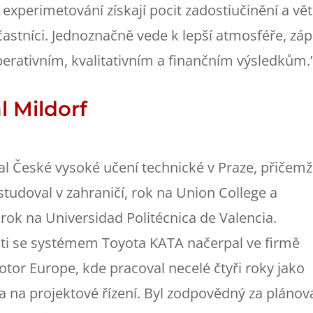
experimetování získají pocit zadostiučinění a vět
častníci. Jednoznačně vede k lepší atmosféře, záp
erativním, kvalitativním a finančním výsledkům.
l Mildorf
l České vysoké učení technické v Praze, přičemž
studoval v zahraničí, rok na Union College a
rok na Universidad Politécnica de Valencia.
ti se systémem Toyota KATA načerpal ve firmě
tor Europe, kde pracoval necelé čtyři roky jako
ta na projektové řízení. Byl zodpovědný za plánov