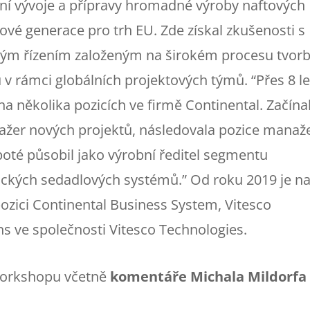
ní vývoje a přípravy hromadné výroby naftových
vé generace pro trh EU. Zde získal zkušenosti s
vým řízením založeným na širokém procesu tvor
v rámci globálních projektových týmů. “Přes 8 le
na několika pozicích ve firmě Continental. Začína
ažer nových projektů, následovala pozice manaž
 poté působil jako výrobní ředitel segmentu
ckých sedadlových systémů.” Od roku 2019 je n
ozici Continental Business System, Vitesco
s ve společnosti Vitesco Technologies.
orkshopu včetně
komentáře Michala Mildorfa