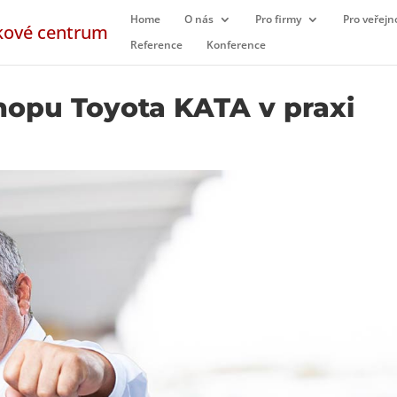
Home
O nás
Pro firmy
Pro veřejn
Reference
Konference
opu Toyota KATA v praxi