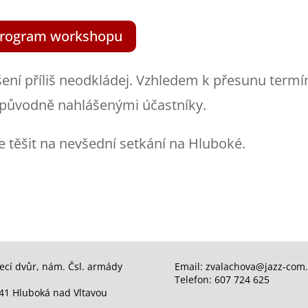
rogram workshopu
šení příliš neodkládej. Vzhledem k přesunu termí
 původně nahlášenými účastníky.
se těšit na nevšední setkání na Hluboké.
ecí dvůr, nám. Čsl. armády
Email: zvalachova@jazz-com.
Telefon: 607 724 625
41 Hluboká nad Vltavou