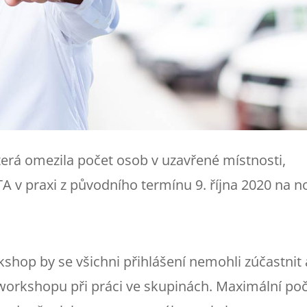
která omezila počet osob v uzavřené místnosti,
v praxi z původního termínu 9. října 2020 na n
hop by se všichni přihlášení nemohli zúčastnit 
t workshopu při práci ve skupinách. Maximální po