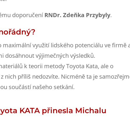
elému doporučení
RNDr. Zdeňka Przybyly
.
mořádný?
o maximální využití lidského potenciálu ve firmě 
mi dosáhnout výjimečných výsledků.
teriálů k teorii metody Toyota Kata, ale o
z nich příliš nedozvíte. Nicméně ta je samozřej
lnou součástí našeho setkání.
yota KATA přinesla Michalu