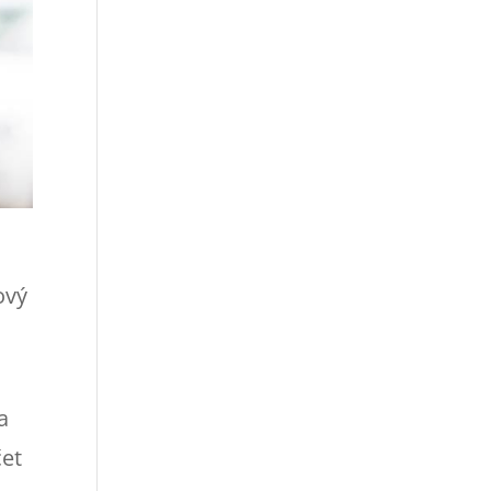
ový
a
čet