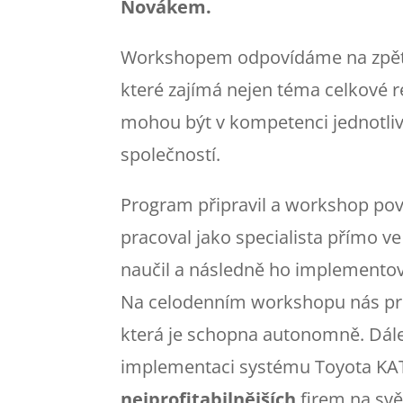
Novákem.
Workshopem odpovídáme na zpětn
které zajímá nejen téma celkové r
mohou být v kompetenci jednotliv
společností.
Program připravil a workshop po
pracoval jako specialista přímo v
naučil a následně ho implementov
Na celodenním workshopu nás prov
která je schopna autonomně. Dále
implementaci systému Toyota KATA
nejprofitabilnějších
firem na svě