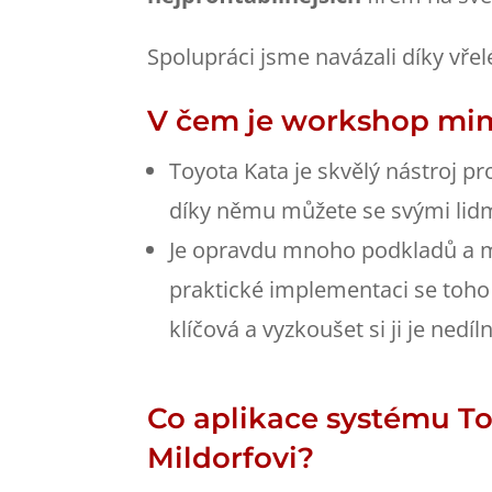
Spolupráci jsme navázali díky vř
V čem je workshop mi
Toyota Kata je skvělý nástroj pr
díky němu můžete se svými lid
Je opravdu mnoho podkladů a ma
praktické implementaci se toho 
klíčová a vyzkoušet si ji je nedí
Co aplikace systému To
Mildorfovi?