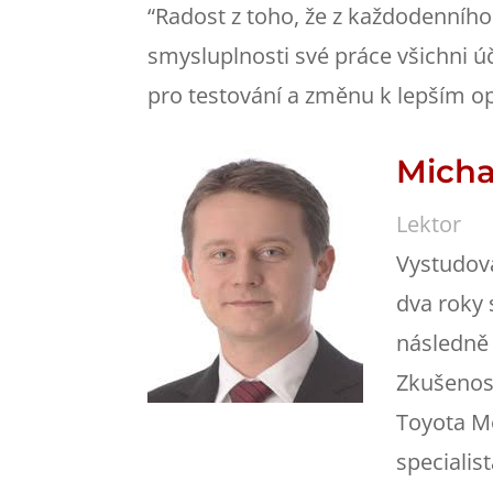
“Radost z toho, že z každodenního 
smysluplnosti své práce všichni ú
pro testování a změnu k lepším op
Micha
Lektor
Vystudova
dva roky 
následně 
Zkušenos
Toyota Mo
specialis