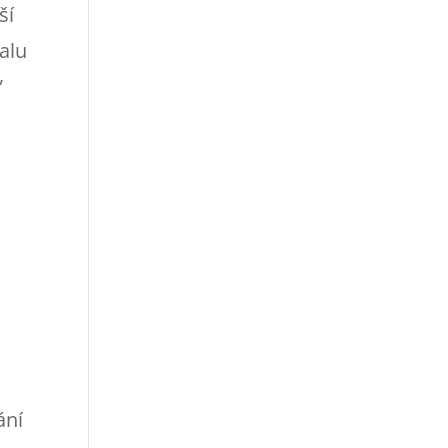
ší
alu
”
ání