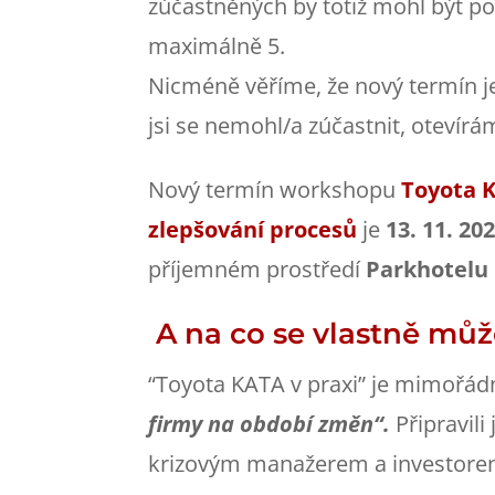
zúčastněných by totiž mohl být p
maximálně 5.
Nicméně věříme, že nový termín je
jsi se nemohl/a zúčastnit, otevírá
Nový termín workshopu
Toyota K
zlepšování procesů
je
13. 11. 20
příjemném prostředí
Parkhotelu
A na co se vlastně můž
“Toyota KATA v praxi” je mimořá
firmy na období změn“.
Připravil
krizovým manažerem a investor