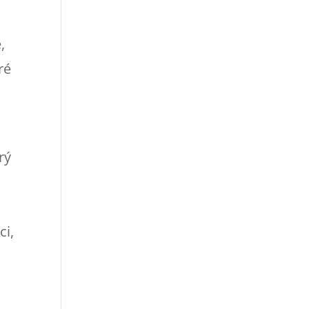
,
ré
rý
ci,