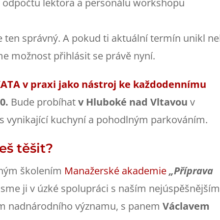
o odpočtu lektora a personálu workshopu
 ten správný. A pokud ti aktuální termín unikl n
me možnost přihlásit se právě nyní.
ATA v praxi jako nástroj ke každodennímu
20.
Bude probíhat
v
Hluboké nad Vltavou
v
s vynikající kuchyní a pohodlným parkováním.
eš těšit?
dným školením
Manažerské akademie
„Příprava
i jsme ji v úzké spolupráci s naším nejúspěšnější
em nadnárodního významu, s panem
Václavem