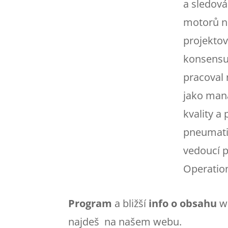
a sledová
motorů no
projekto
konsensu 
pracoval 
jako man
kvality a
pneumati
vedoucí p
Operation
Program
a bližší
info
o obsahu
w
najdeš na našem webu.