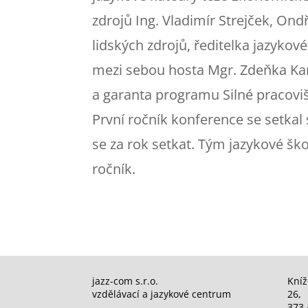
zdrojů Ing. Vladimír Strejček, Ond
lidských zdrojů, ředitelka jazykov
mezi sebou hosta Mgr. Zdeňka Kará
a garanta programu Silné pracoviš
První ročník konference se setkal 
se za rok setkat. Tým jazykové ško
ročník.
jazz-com s.r.o.
Kníž
vzdělávací a jazykové centrum
26,
373 