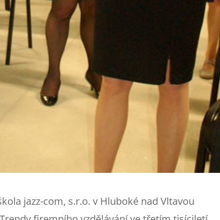
kola jazz-com, s.r.o. v Hluboké nad Vltavou
rendy firemního vzdělávání ve třetím tisíciletí.