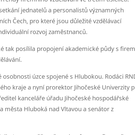
 setkání jednatelů a personalistů významných
žních Čech, pro které jsou důležité vzdělávací
individuální rozvoj zaměstnanců.
 tak posílila propojení akademické půdy s firem
dělávání.
mné osobnosti úzce spojené s Hlubokou. Rodáci RN
ého kraje a nyní prorektor Jihočeské Univerzity 
ký ředitel kanceláře úřadu Jihočeské hospodářské
ta města Hluboká nad Vltavou a senátor z