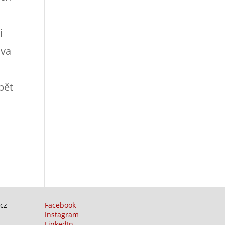
i
ava
pět
cz
Facebook
Instagram
LinkedIn