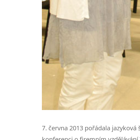
7. června 2013 pořádala jazyková š
konferenci o firemním vzdělávání T