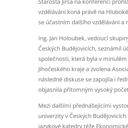
Starosta Jirsa na konferenci prohl
vzdělávání koná právě na Hluboké 
se účastním dalšího vzdělávání a 
Ing. Jan Holoubek, vedoucí skupin
Českých Budějovicích, seznámil 
společnosti, která byla v minulém
Jihočeského kraje a zvolena Asocia
následné diskuse se zapojila i řed
objasnila přítomným vysoký počet
Mezi dalšími přednášejícími vysto
univerzity v Českých Budějovicích 
jazykové katedry téže Ekonomické f