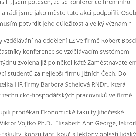
ásil: „Jsem potěšen, že se konference firemního
a rádi jsme jako město tuto akci podpořili. Oso
musím potvrdit jeho důležitost a velký význam.“
y vzdělávání na oddělení LZ ve firmě Robert Bosc
účastníky konference se vzdělávacím systémem
 týdnu zvolena již po několikáté Zaměstnavatele
cí studentů za nejlepší firmu Jižních Čech. Do
itelka HR firmy Barbora Schelová RNDr., která
 technicko-hospodářských pracovníků ve firmě.
upili proděkan Ekonomické fakulty Jihočeské
Viktor Vojtko Ph.D., Elisabeth Ann George, lekto
akulty, konzultant, kouč a lektor v oblasti lidsk