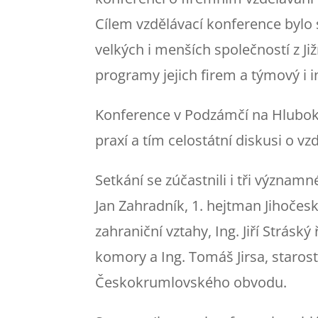
Cílem vzdělávací konference bylo
velkých i menších společností z Ji
programy jejich firem a týmový i 
Konference v Podzámčí na Hluboké
praxí a tím celostátní diskusi o vz
Setkání se zúčastnili i tři význa
Jan Zahradník, 1. hejtman Jihočesk
zahraniční vztahy, Ing. Jiří Strás
komory a Ing. Tomáš Jirsa, staros
Českokrumlovského obvodu.