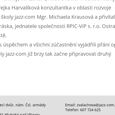
řejka Harvalíková konzultantka v oblasti rozvoje
é školy jazz-com Mgr. Michaela Krausová a přivítal
ska, jednatele společnosti RPIC-ViP s. r.o. Ostr
tě.
s úspěchem a všichni zúčastnění vyjádřili přání o
ly jazz-com již brzy tak začne připravovat druhý
ecí dvůr, nám. Čsl. armády
Email: zvalachova@jazz-com.
Telefon: 607 724 625
41 Hluboká nad Vltavou