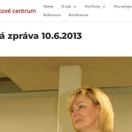
Home
O nás
Pro firmy
Pro veřejn
Reference
Konference
á zpráva 10.6.2013