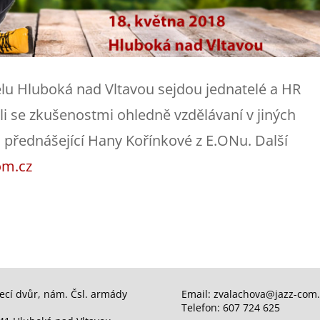
elu Hluboká nad Vltavou sejdou jednatelé a HR
li se zkušenostmi ohledně vzdělávaní v jiných
u přednášející Hany Kořínkové z E.ONu.
Další
om.cz
ecí dvůr, nám. Čsl. armády
Email: zvalachova@jazz-com.
Telefon: 607 724 625