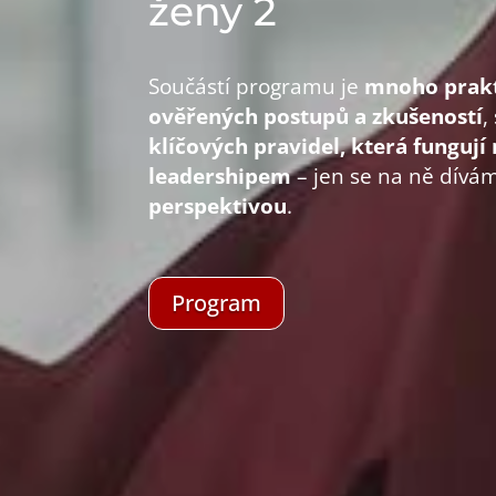
ženy 2
Součástí programu je
mnoho prakt
ověřených postupů a zkušeností
,
klíčových pravidel, která fungují
leadershipem
– jen se na ně dív
perspektivou
.
Program