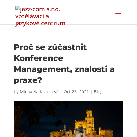
Proč se zúčastnit
Konference
Management, znalosti a
praxe?
by
Michaela Krausová
|
Oct 26, 2021
|
Blog