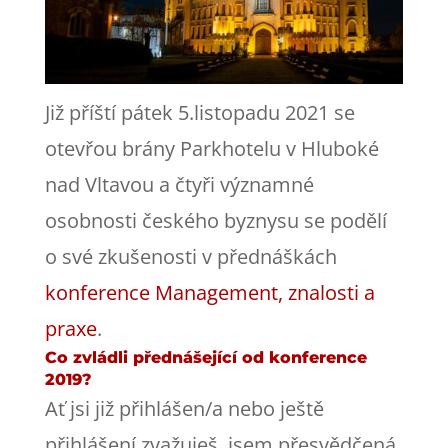
Již příští pátek 5.listopadu 2021 se
otevřou brány Parkhotelu v Hluboké
nad Vltavou a čtyři významné
osobnosti českého byznysu se podělí
o své zkušenosti v přednáškách
konference Management, znalosti a
praxe
.
Co zvládli přednášející od konference
2019?
Ať jsi již přihlášen/a nebo ještě
přihlášení zvažuješ, jsem přesvědčená,