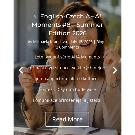
✨ English-Czech AHA!
Moments #8 – Summer
Edition 2026
by
Michaela Krausová
|
July 15, 2026
|
Blog
|
2 Comments
Letní vydání série AHA Moments
přináší čtyři situace, ve kterých nejde
jen o angličtinu, ale i o kulturní
kontext. Díky nim bude vaše
komunikace přirozenější a jistější.
Read More