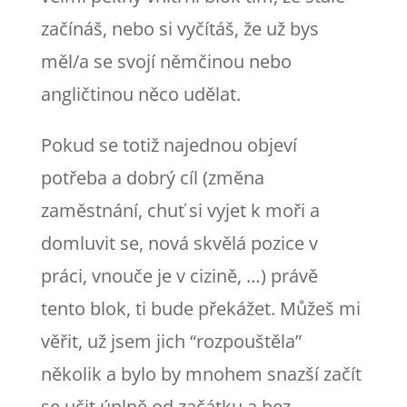
začínáš, nebo si vyčítáš, že už bys
měl/a se svojí němčinou nebo
angličtinou něco udělat.
Pokud se totiž najednou objeví
potřeba a dobrý cíl (změna
zaměstnání, chuť si vyjet k moři a
domluvit se, nová skvělá pozice v
práci, vnouče je v cizině, …) právě
tento blok, ti bude překážet. Můžeš mi
věřit, už jsem jich “rozpouštěla”
několik a bylo by mnohem snazší začít
se učit úplně od začátku a bez