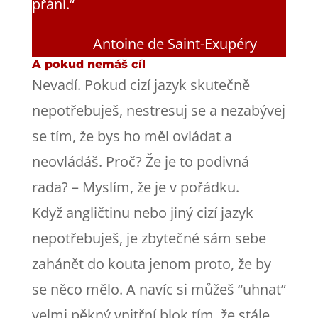
přání.“
Antoine de Saint-Exupéry
A pokud nemáš cíl
Nevadí. Pokud cizí jazyk skutečně
nepotřebuješ, nestresuj se a nezabývej
se tím, že bys ho měl ovládat a
neovládáš. Proč? Že je to podivná
rada? – Myslím, že je v pořádku.
Když angličtinu nebo jiný cizí jazyk
nepotřebuješ, je zbytečné sám sebe
zahánět do kouta jenom proto, že by
se něco mělo. A navíc si můžeš “uhnat”
velmi pěkný vnitřní blok tím, že stále